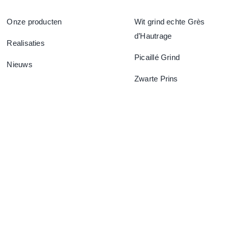
Onze producten
Wit grind echte Grès
d’Hautrage
Realisaties
Picaillé Grind
Nieuws
Zwarte Prins
F.A.Q.
Contacteer Ons
Privacybeleid
Cookiebeleid (EU)