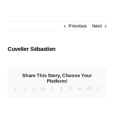
Contact
Previous
Next
Cuvelier Sébastien
Share This Story, Choose Your
Platform!
Facebook
X
Reddit
LinkedIn
WhatsApp
Tumblr
Pinterest
Vk
Xing
Email