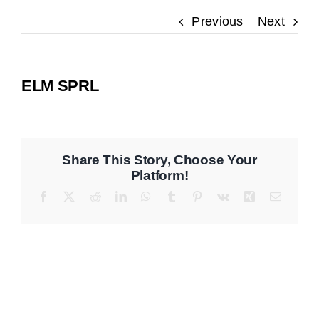
Previous
Next
Contact
ELM SPRL
Share This Story, Choose Your
Platform!
Facebook
X
Reddit
LinkedIn
WhatsApp
Tumblr
Pinterest
Vk
Xing
Email