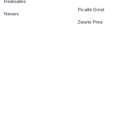
Realisaties
Picaillé Grind
Nieuws
Zwarte Prins
F.A.Q.
Contacteer Ons
Privacybeleid
Cookiebeleid (EU)
© Copyright 2022 - 2026 |
DataScreen
Design | Alle rechten
voorbehouden