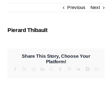
Previous
Next
Contact
Pierard Thibault
Share This Story, Choose Your
Platform!
Facebook
X
Reddit
LinkedIn
WhatsApp
Tumblr
Pinterest
Vk
Xing
Email