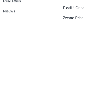
Realisaties
Picaillé Grind
Nieuws
Zwarte Prins
F.A.Q.
Contacteer Ons
Privacybeleid
Cookiebeleid (EU)
© Copyright 2022 - 2026 |
DataScreen
Design | Alle rechten
voorbehouden