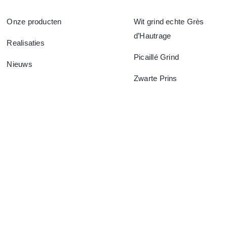
Onze producten
Wit grind echte Grès
d’Hautrage
Realisaties
Picaillé Grind
Nieuws
Zwarte Prins
F.A.Q.
Contacteer Ons
Privacybeleid
Cookiebeleid (EU)