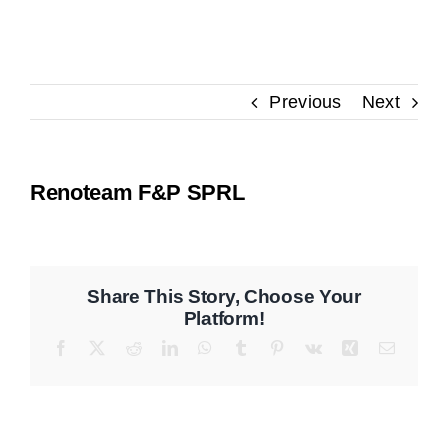
Contact
Previous
Next
Renoteam F&P SPRL
Share This Story, Choose Your
Platform!
Facebook
X
Reddit
LinkedIn
WhatsApp
Tumblr
Pinterest
Vk
Xing
Email