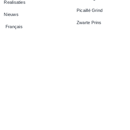
Realisaties
Picaillé Grind
Nieuws
Zwarte Prins
Français
F.A.Q.
Contacteer Ons
Privacybeleid
Cookiebeleid (EU)
© Copyright 2022 - 2026 |
DataScreen
Design | Alle rechten
voorbehouden