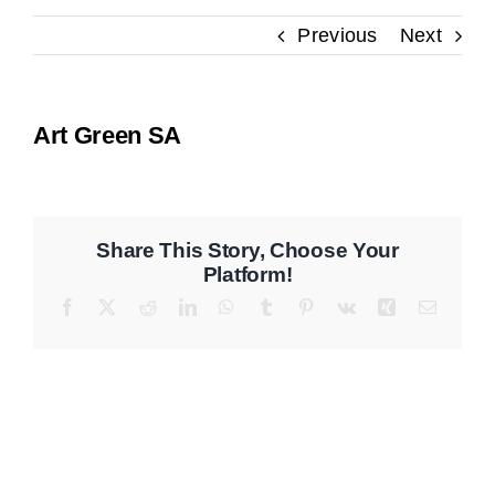
Previous
Next
Contact
Art Green SA
Share This Story, Choose Your
Platform!
Facebook
X
Reddit
LinkedIn
WhatsApp
Tumblr
Pinterest
Vk
Xing
Email